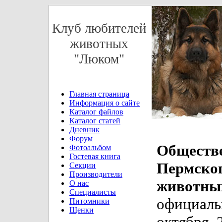
Клуб любителей
животных
"Люком"
Главная страница
Информация о сайте
Каталог файлов
Каталог статей
Дневник
Форум
Общес
Фотоальбом
Гостевая книга
Пермск
Секции
Производители
животн
О нас
Специалисты
официал
Питомники
Щенки
октября 