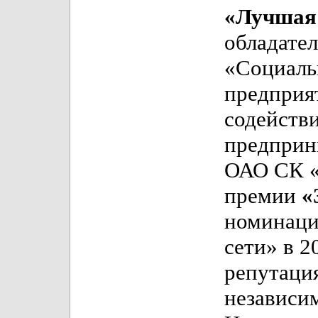
«Лучшая 
обладател
«Социаль
предприя
содейств
предприни
ОАО СК «
премии
«
номинаци
сети» в 2
репутаци
независи