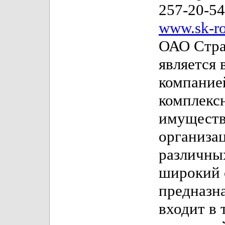
257-20-54
www.sk-ro
ОАО Стра
является
компание
комплекс
имуществ
организа
различных
широкий 
предназн
входит в