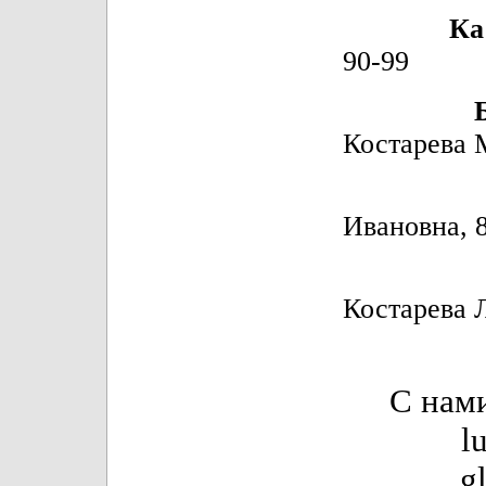
Ка
90-99
Костарева 
Ши
Ивановна, 
Драт
Костарева 
С нам
l
g