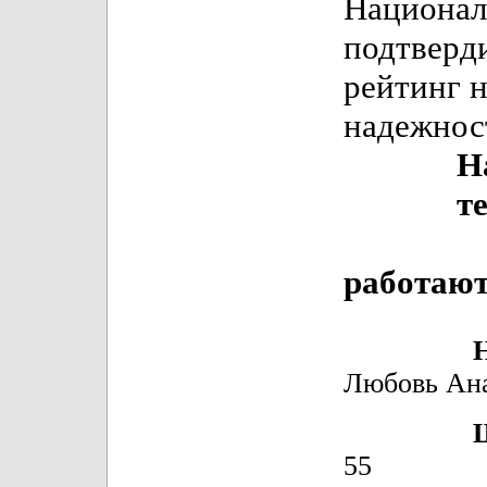
Национал
подтверд
рейтинг 
надежност
Нас вы
тел.257
работают
Немецк
Любовь Ана
Шел
55