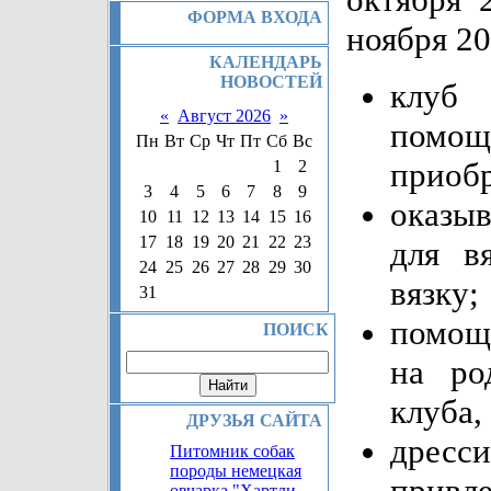
ФОРМА ВХОДА
ноября 20
КАЛЕНДАРЬ
НОВОСТЕЙ
клуб 
«
Август 2026
»
помо
Пн
Вт
Ср
Чт
Пт
Сб
Вс
приоб
1
2
3
4
5
6
7
8
9
оказы
10
11
12
13
14
15
16
17
18
19
20
21
22
23
для в
24
25
26
27
28
29
30
вязку;
31
помощ
ПОИСК
на ро
клуба,
ДРУЗЬЯ САЙТА
дресси
Питомник собак
породы немецкая
при
овчарка "Хартли