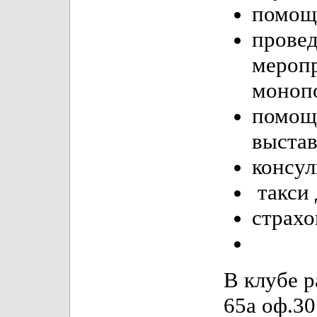
помощь
пров
меропр
моноп
помощ
выстав
консул
такси
страх
В клубе р
65а оф.30