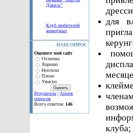
Дэвилс"
дресси
для в
Клуб любителей
пригл
животных
керунг
НАШ ОПРОС
помощ
Оцените мой сайт
Отлично
дисп
Хорошо
Неплохо
месяце
Плохо
Ужасно
клейме
Результаты
|
Архив
члена
опросов
Всего ответов:
146
воз
инфор
клуба;